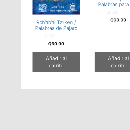
Palabras para
0
Q
60.00
Rch’ab’al Tz’iken /
d
e
Palabras de Pájaro
5
0
Q
60.00
d
e
5
Añadir al
Añadir al
carrito
carrito