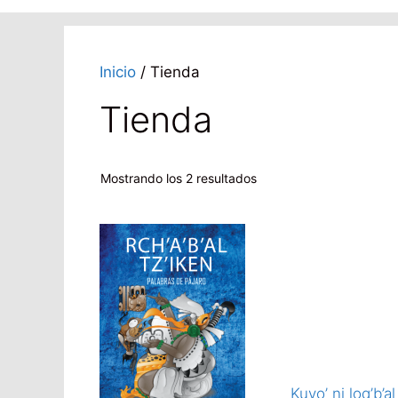
Inicio
/ Tienda
Tienda
Ordenado
Mostrando los 2 resultados
por
los
últimos
Kuyo’ ni loq’b’al 